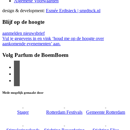
Algemene Voorwaarden
design & development:
Esmée Erdtsieck | smrdtsck.nl
Blijf op de hoogte
aanmelden nieuwsbrief
Vul je gegevens in en vink ‘houd me op de hoogte over
aankomende evenementen’ aan.
Volg Parfum de BoemBoem
Mede mogelijk gemaakt door
Stager
Rotterdam Festivals
Gemeente Rotterdam