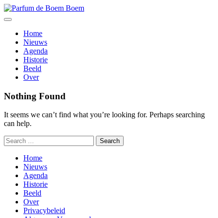
Skip
to
content
Home
Nieuws
Agenda
Historie
Beeld
Over
Nothing Found
It seems we can’t find what you’re looking for. Perhaps searching
can help.
Home
Nieuws
Agenda
Historie
Beeld
Over
Privacybeleid